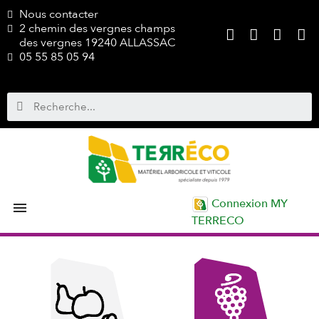
Nous contacter
2 chemin des vergnes champs
des vergnes 19240 ALLASSAC
05 55 85 05 94
Connexion MY

TERRECO