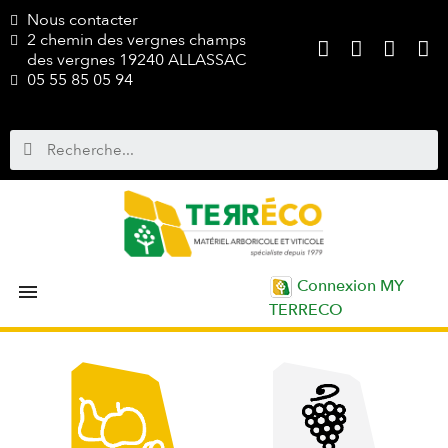
Nous contacter
2 chemin des vergnes champs
des vergnes 19240 ALLASSAC
05 55 85 05 94
Connexion MY

TERRECO