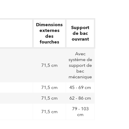
Dimensions
Support
externes
de bac
des
ouvrant
fourches
Avec
système de
71,5 cm
support de
bac
mécanique
71,5 cm
45 - 69 cm
71,5 cm
62 - 86 cm
79 - 103
71,5 cm
cm