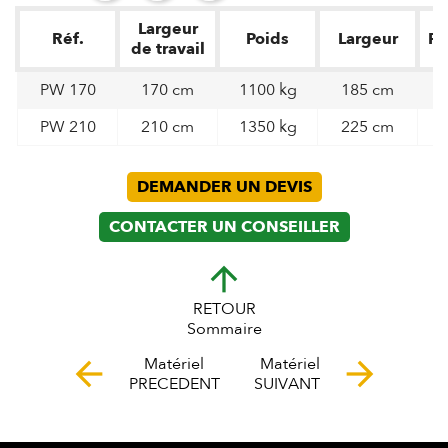
Largeur
Réf.
Poids
Largeur
Pr
de travail
PW 170
170 cm
1100 kg
185 cm
PW 210
210 cm
1350 kg
225 cm
DEMANDER UN DEVIS
CONTACTER UN CONSEILLER
arrow_upward
RETOUR
Sommaire
Matériel
Matériel
arrow_back
arrow_forward
PRECEDENT
SUIVANT