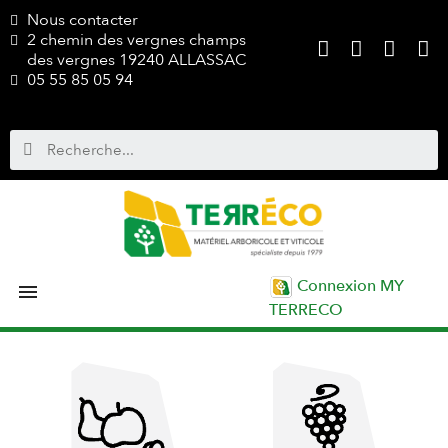
Nous contacter
2 chemin des vergnes champs
des vergnes 19240 ALLASSAC
05 55 85 05 94
Connexion MY

TERRECO