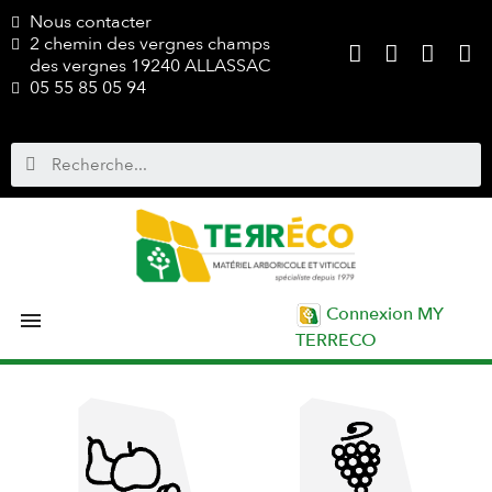
Nous contacter
2 chemin des vergnes champs
des vergnes 19240 ALLASSAC
05 55 85 05 94
Connexion MY

TERRECO