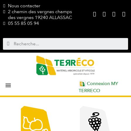
Nous contacter
2 chemin des vergnes champs
des vergnes 19240 ALLASSAC
05 55 85 05 94
Connexion MY

TERRECO