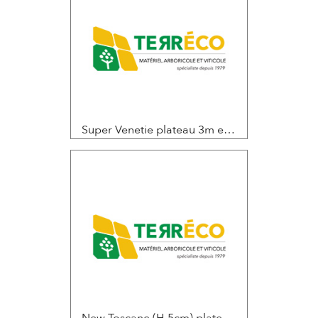
Super Venetie plateau 3m et hauteur de levée 2m60 / 2m95