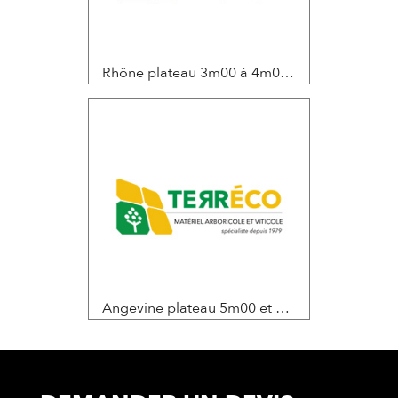
Rhône plateau 3m00 à 4m00 et hauteur de levée 2m50
Angevine plateau 5m00 et hauteur de levée 2m95