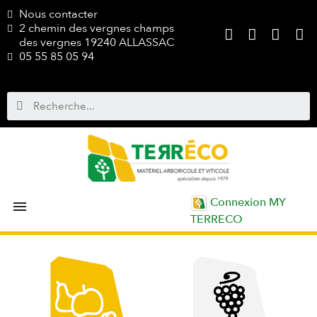
Nous contacter
2 chemin des vergnes champs
des vergnes 19240 ALLASSAC
05 55 85 05 94
Connexion MY

TERRECO