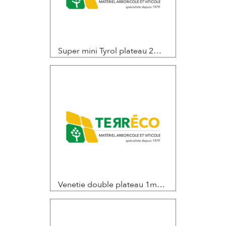
Super mini Tyrol plateau 2m10 / 2m50 / 3m00 et hauteur de levée 2m35 / 2m50 / 2m65
Venetie double plateau 1m50/1m50 ou 1m50/2m00 ou 2m00/2m00 et hauteur de levée 2m00 / 2m40 / 2m95