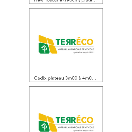
New Toscane (H-5cm) plateau de 3m50 ou double plateau 1m50 à 2m00,hauteur de levée 2m à 2m95
Cadix plateau 3m00 à 4m00 et hauteur de levée 2m60/2m95