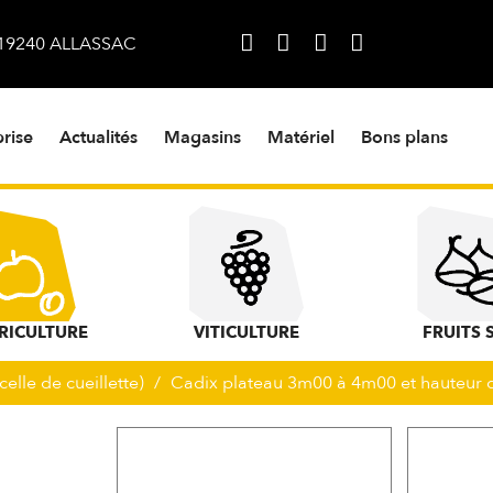
s 19240 ALLASSAC
rise
Actualités
Magasins
Matériel
Bons plans
RICULTURE
VITICULTURE
FRUITS 
elle de cueillette)
Cadix plateau 3m00 à 4m00 et hauteur