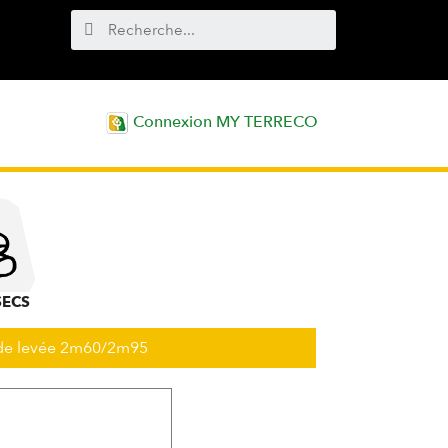
Connexion MY TERRECO
SECS
 de levée 2m60/2m95