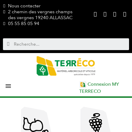
Nous contacter
2 chemin des vergnes champs
des vergnes 19240 ALLASSAC
05 55 85 05 94
Connexion MY

TERRECO