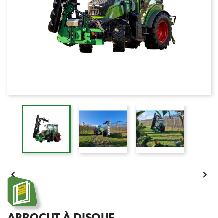


ARBOCUT À DISQUE