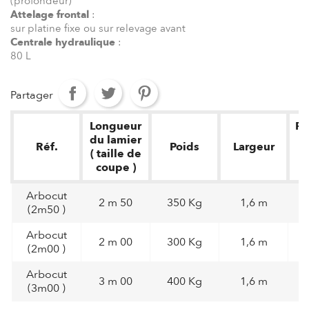
(profondeur)
Attelage frontal
:
sur platine fixe ou sur relevage avant
Centrale hydraulique
:
80 L
Partager
Longueur
Pe
du lamier
Réf.
Poids
Largeur
( taille de
p
coupe )
Arbocut
2 m 50
350 Kg
1,6 m
(2m50 )
Arbocut
2 m 00
300 Kg
1,6 m
(2m00 )
Arbocut
3 m 00
400 Kg
1,6 m
(3m00 )