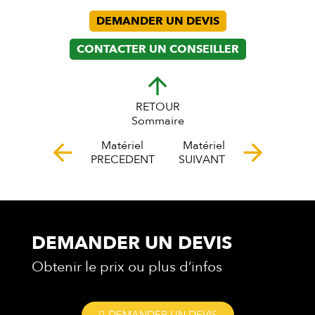
DEMANDER UN DEVIS
CONTACTER UN CONSEILLER
arrow_upward
RETOUR
Sommaire
Matériel
Matériel
arrow_back
arrow_forward
PRECEDENT
SUIVANT
DEMANDER UN DEVIS
Obtenir le prix ou plus d’infos